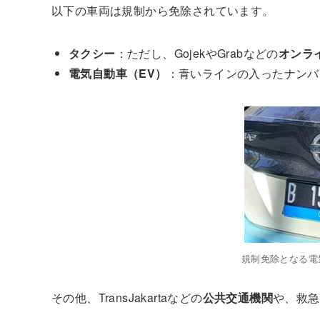
以下の車両は規制から免除されています。
タクシー
：ただし、GojekやGrabなどの
オンラ
電気自動車（EV）
：青いラインの入ったナンバ
規制免除となる電
その他、TransJakartaなどの
公共交通機関
や、救急