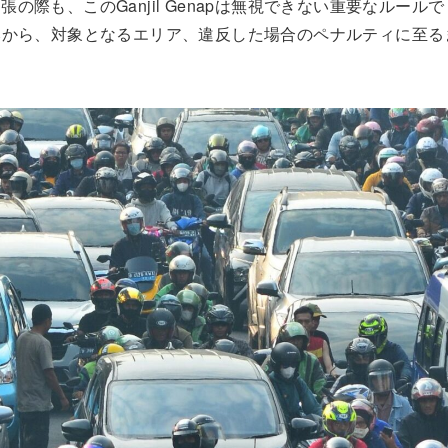
際も、このGanjil Genapは無視できない重要なルールで
な仕組みから、対象となるエリア、違反した場合のペナルティに至る