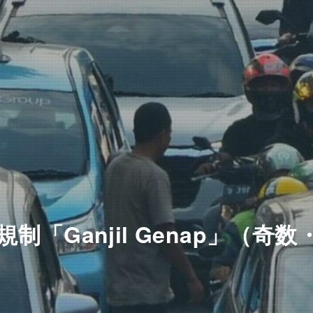
制「Ganjil Genap」（奇